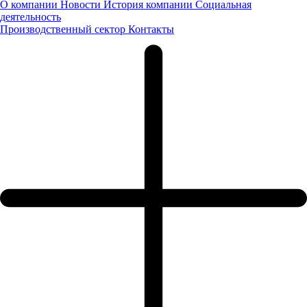
О компании
Новости
История компании
Социальная
деятельность
Производственный сектор
Контакты
Оставьте нам контактные данные и наш менеджер свяжется с
вами
Я даю
согласие
на обработку своих персональных данных
Я даю
согласие
на направление рекламно-
информационных сообщений
Заказать звонок