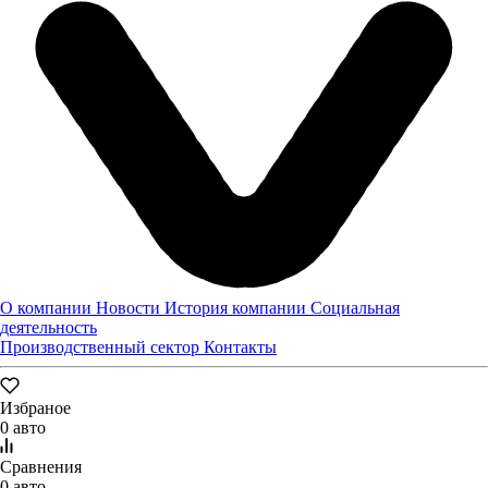
Мы уже начали обрабатывать обращение, в ближайшее время
наш менеджер свяжется с Вами.
Жду звонка
Написать письмо
О компании
Новости
История компании
Социальная
деятельность
Производственный сектор
Контакты
Избраное
0 авто
Сравнения
0 авто